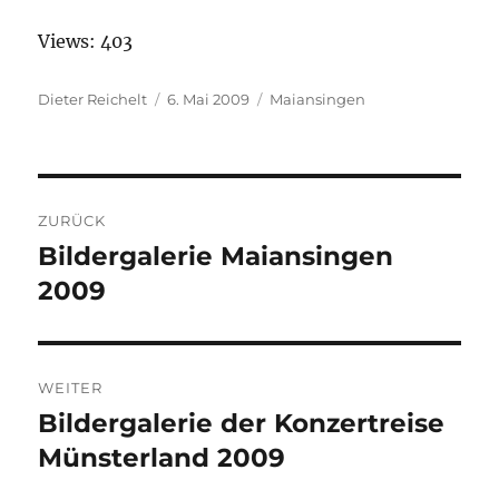
Views: 403
Autor
Dieter Reichelt
Veröffentlicht
6. Mai 2009
Kategorien
Maiansingen
am
Beitragsnavigation
ZURÜCK
Bildergalerie Maiansingen
Vorheriger
2009
Beitrag:
WEITER
Bildergalerie der Konzertreise
Nächster
Münsterland 2009
Beitrag: