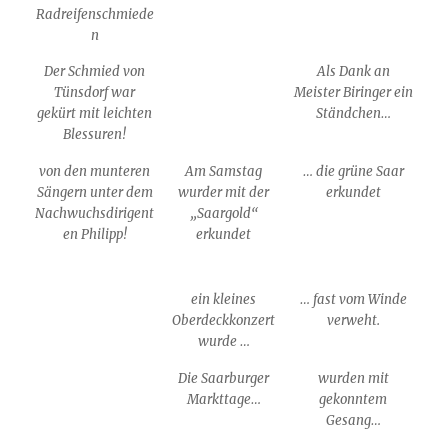
Radreifenschmiede
n
Der Schmied von
Als Dank an
Tünsdorf war
Meister Biringer ein
gekürt mit leichten
Ständchen…
Blessuren!
von den munteren
Am Samstag
… die grüne Saar
Sängern unter dem
wurder mit der
erkundet
Nachwuchsdirigent
„Saargold“
en Philipp!
erkundet
ein kleines
… fast vom Winde
Oberdeckkonzert
verweht.
wurde …
Die Saarburger
wurden mit
Markttage…
gekonntem
Gesang…