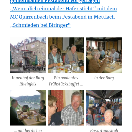
gemeinsamen Festabend vorgetragen
„Wenn dich einmal der Hafer sticht“ mit dem
MC Quirrenbach beim Festabend in Mettlach
„Schmieden bei Biringer“
Innenhof der Burg
Ein opulentes
… in der Burg …
Rheinfels
Frühstücksbuffet …
… mit herrlicher
Erwartungsfroh