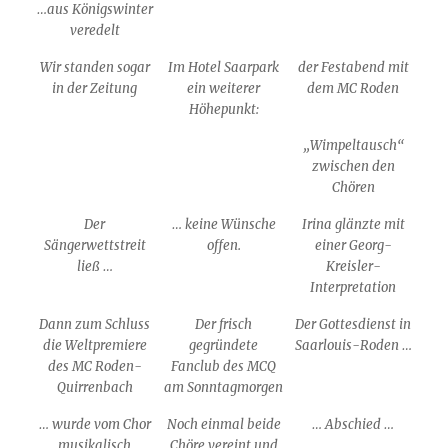
…aus Königswinter
veredelt
Wir standen sogar
Im Hotel Saarpark
der Festabend mit
in der Zeitung
ein weiterer
dem MC Roden
Höhepunkt:
„Wimpeltausch“
zwischen den
Chören
Der
… keine Wünsche
Irina glänzte mit
Sängerwettstreit
offen.
einer Georg-
ließ …
Kreisler-
Interpretation
Dann zum Schluss
Der frisch
Der Gottesdienst in
die Weltpremiere
gegründete
Saarlouis-Roden …
des MC Roden-
Fanclub des MCQ
Quirrenbach
am Sonntagmorgen
… wurde vom Chor
Noch einmal beide
… Abschied …
musikalisch
Chöre vereint und