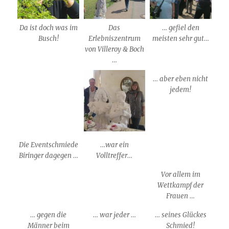
Da ist doch was im
Das
… gefiel den
Busch!
Erlebniszentrum
meisten sehr gut…
von Villeroy & Boch
…
… aber eben nicht
jedem!
Die Eventschmiede
…war ein
Biringer dagegen …
Volltreffer…
Vor allem im
Wettkampf der
Frauen …
… gegen die
… war jeder …
… seines Glückes
Männer beim
Schmied!