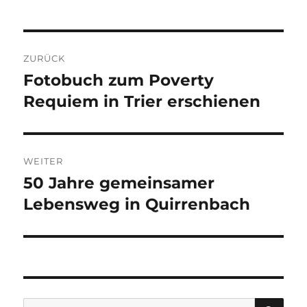
Beitragsnavigation
ZURÜCK
Fotobuch zum Poverty
Vorheriger
Requiem in Trier erschienen
Beitrag:
WEITER
50 Jahre gemeinsamer
Nächster
Lebensweg in Quirrenbach
Beitrag:
SU