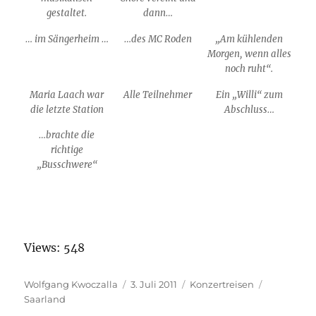
gestaltet.
dann…
… im Sängerheim …
…des MC Roden
„Am kühlenden
Morgen, wenn alles
noch ruht“.
Maria Laach war
Alle Teilnehmer
Ein „Willi“ zum
die letzte Station
Abschluss…
…brachte die
richtige
„Busschwere“
Views: 548
Autor
Wolfgang Kwoczalla
Veröffentlicht
3. Juli 2011
Kategorien
Konzertreisen
Schlagwör
Saarland
am