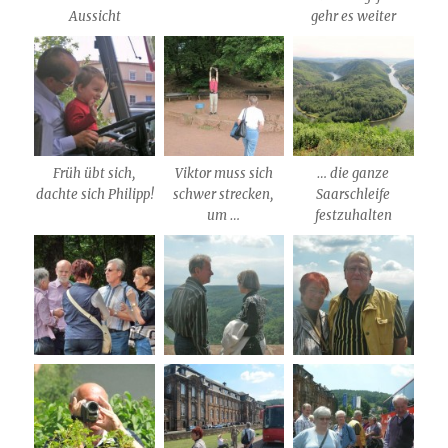
Aussicht
gehr es weiter
Früh übt sich,
Viktor muss sich
… die ganze
dachte sich Philipp!
schwer strecken,
Saarschleife
um …
festzuhalten