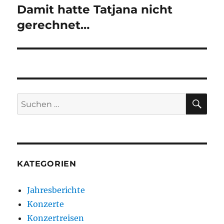
Damit hatte Tatjana nicht
Nächster
gerechnet…
Beitrag:
SU
Suchen
nach:
KATEGORIEN
Jahresberichte
Konzerte
Konzertreisen