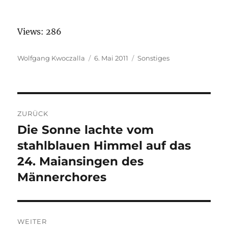
Views: 286
Autor
Wolfgang Kwoczalla
Veröffentlicht
6. Mai 2011
Kategorien
Sonstiges
am
Beitragsnavigation
ZURÜCK
Die Sonne lachte vom
Vorheriger
stahlblauen Himmel auf das
Beitrag:
24. Maiansingen des
Männerchores
WEITER