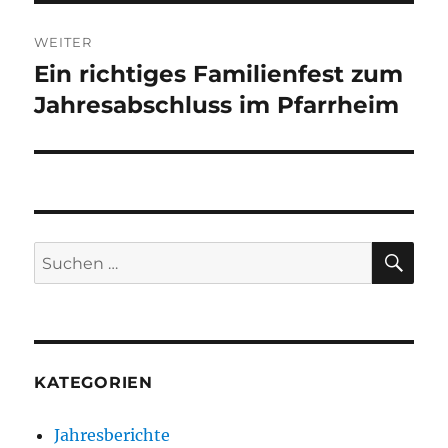
WEITER
Ein richtiges Familienfest zum
Nächster
Jahresabschluss im Pfarrheim
Beitrag:
SU
Suchen
nach:
KATEGORIEN
Jahresberichte