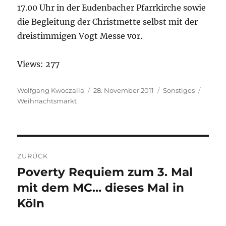
17.00 Uhr in der Eudenbacher Pfarrkirche sowie
die Begleitung der Christmette selbst mit der
dreistimmigen Vogt Messe vor.
Views: 277
Autor
Wolfgang Kwoczalla
Veröffentlicht
28. November 2011
Kategorien
Sonstiges
Schlag
Weihnachtsmarkt
am
Beitragsnavigation
ZURÜCK
Poverty Requiem zum 3. Mal
Vorheriger
mit dem MC… dieses Mal in
Beitrag:
Köln