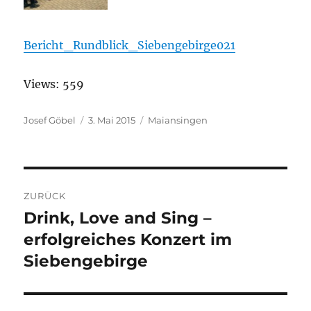
Bericht_Rundblick_Siebengebirge021
Views: 559
Autor
Josef Göbel
Veröffentlicht
3. Mai 2015
Kategorien
Maiansingen
am
Beitragsnavigation
ZURÜCK
Drink, Love and Sing –
Vorheriger
erfolgreiches Konzert im
Beitrag:
Siebengebirge