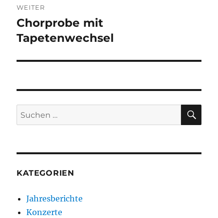
WEITER
Chorprobe mit
Nächster
Tapetenwechsel
Beitrag:
SU
Suchen
nach:
KATEGORIEN
Jahresberichte
Konzerte