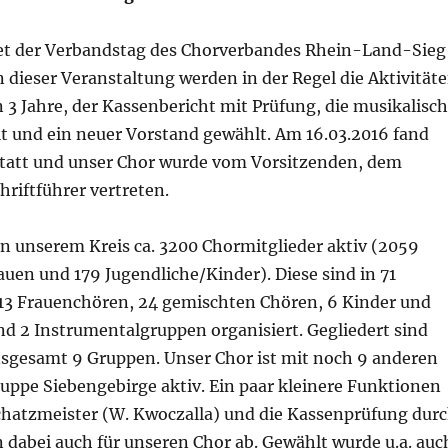
ndet der Verbandstag des Chorverbandes Rhein-Land-Sieg
 In dieser Veranstaltung werden in der Regel die Aktivität
3 Jahre, der Kassenbericht mit Prüfung, die musikalisc
lt und ein neuer Vorstand gewählt. Am 16.03.2016 fand
 statt und unser Chor wurde vom Vorsitzenden, dem
hriftführer vertreten.
in unserem Kreis ca. 3200 Chormitglieder aktiv (2059
uen und 179 Jugendliche/Kinder). Diese sind in 71
3 Frauenchören, 24 gemischten Chören, 6 Kinder und
d 2 Instrumentalgruppen organisiert. Gegliedert sind
insgesamt 9 Gruppen. Unser Chor ist mit noch 9 anderen
uppe Siebengebirge aktiv. Ein paar kleinere Funktionen
Schatzmeister (W. Kwoczalla) und die Kassenprüfung dur
en dabei auch für unseren Chor ab. Gewählt wurde u.a. auc