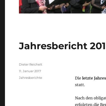
Jahresbericht 20
Autor
Dieter Reichelt
Veröffentlicht
11. Januar 2017
am
Kategorien
Jahresberichte
Die
letzte Jahr
statt.
Nach den oblig
erfolgten die Be