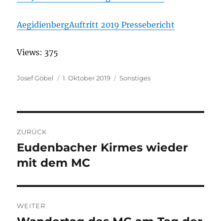
AegidienbergAuftritt 2019 Pressebericht
Views: 375
Autor
Josef Göbel
Veröffentlicht
1. Oktober 2019
Kategorien
Sonstiges
am
Beitragsnavigation
ZURÜCK
Eudenbacher Kirmes wieder
Vorheriger
mit dem MC
Beitrag:
WEITER