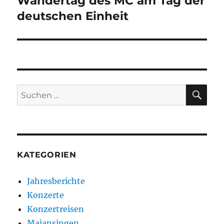
Wandertag des MC am Tag der
Nächster
deutschen Einheit
Beitrag:
SU
Suchen
nach:
KATEGORIEN
Jahresberichte
Konzerte
Konzertreisen
Maiansingen