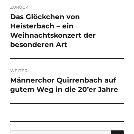
Beitragsnavigation
ZURÜCK
Das Glöckchen von
Vorheriger
Heisterbach – ein
Beitrag:
Weihnachtskonzert der
besonderen Art
WEITER
Männerchor Quirrenbach auf
Nächster
gutem Weg in die 20’er Jahre
Beitrag:
SU