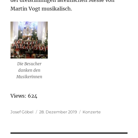
Martin Vogt musikalisch.
Die Besucher
danken den
Musikerinnen
Views: 624
Autor
Josef Göbel
Veröffentlicht
28. Dezember 2019
Kategorien
Konzerte
am