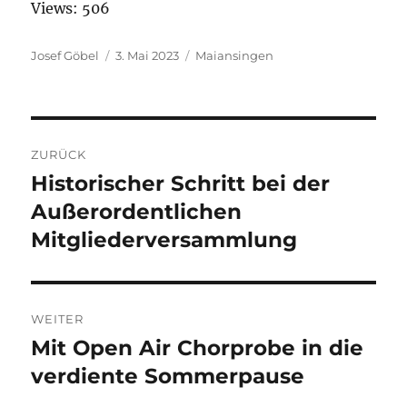
Views: 506
Autor
Josef Göbel
Veröffentlicht
3. Mai 2023
Kategorien
Maiansingen
am
Beitragsnavigation
ZURÜCK
Historischer Schritt bei der
Vorheriger
Außerordentlichen
Beitrag:
Mitgliederversammlung
WEITER
Mit Open Air Chorprobe in die
Nächster
verdiente Sommerpause
Beitrag: