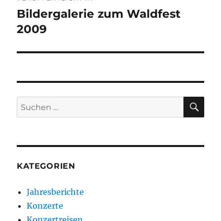
Bildergalerie zum Waldfest
2009
SU
Suchen
nach:
KATEGORIEN
Jahresberichte
Konzerte
Konzertreisen