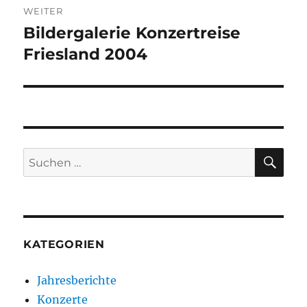
WEITER
Bildergalerie Konzertreise
Nächster
Friesland 2004
Beitrag:
SU
Suchen
nach:
KATEGORIEN
Jahresberichte
Konzerte