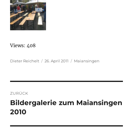
Views: 408
Autor
Dieter Reichelt
Veröffentlicht
26. April 2011
Kategorien
Maiansingen
am
Beitragsnavigation
ZURÜCK
Bildergalerie zum Maiansingen
Vorheriger
2010
Beitrag: