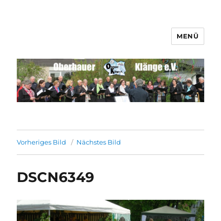
MENÜ
Männerchor Quirrenbach e.V.
Vorheriges Bild
Nächstes Bild
DSCN6349