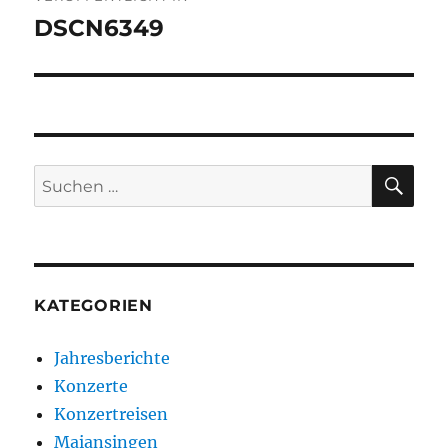
DSCN6349
SU
Suchen
nach:
KATEGORIEN
Jahresberichte
Konzerte
Konzertreisen
Maiansingen