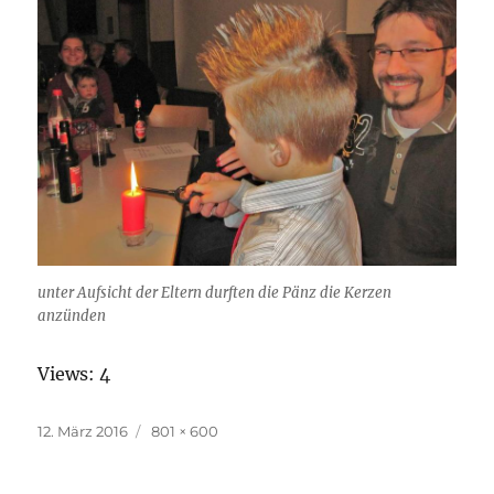
unter Aufsicht der Eltern durften die Pänz die Kerzen
anzünden
Views: 4
Veröffentlicht
12. März 2016
Originalgröße
801 × 600
am