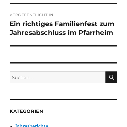
Beitragsnavigation
VERÖFFENTLICHT IN
Ein richtiges Familienfest zum
Jahresabschluss im Pfarrheim
SU
Suchen
nach:
KATEGORIEN
Jahresberichte