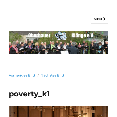
MENÜ
Männerchor Quirrenbach e.V.
Vorheriges Bild
Nächstes Bild
poverty_k1