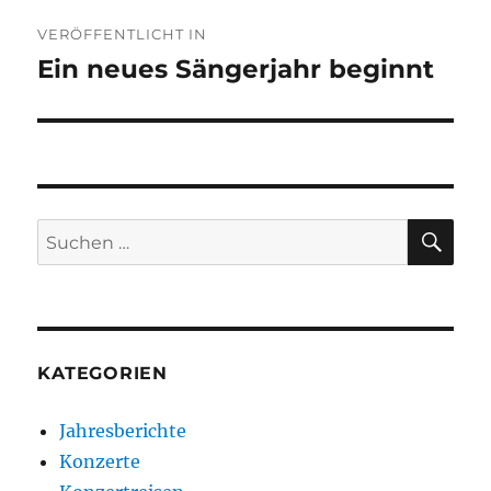
Beitragsnavigation
VERÖFFENTLICHT IN
Ein neues Sängerjahr beginnt
SU
Suchen
nach:
KATEGORIEN
Jahresberichte
Konzerte