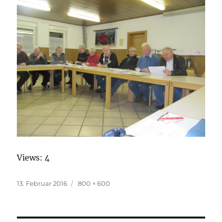
Views: 4
Veröffentlicht
13. Februar 2016
Originalgröße
800 × 600
am