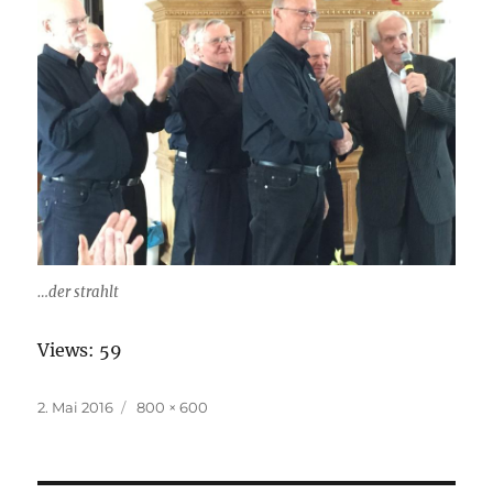
…der strahlt
Views: 59
Veröffentlicht
2. Mai 2016
Originalgröße
800 × 600
am