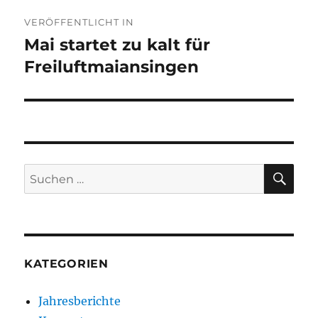
Beitragsnavigation
VERÖFFENTLICHT IN
Mai startet zu kalt für
Freiluftmaiansingen
SU
Suchen
nach:
KATEGORIEN
Jahresberichte