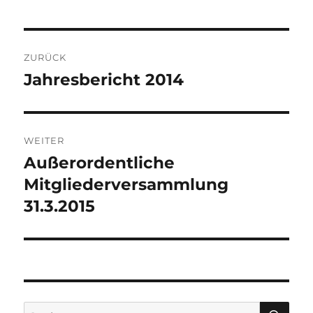
Beitragsnavigation
ZURÜCK
Jahresbericht 2014
Vorheriger
Beitrag:
WEITER
Außerordentliche
Nächster
Mitgliederversammlung
Beitrag:
31.3.2015
SU
Suchen