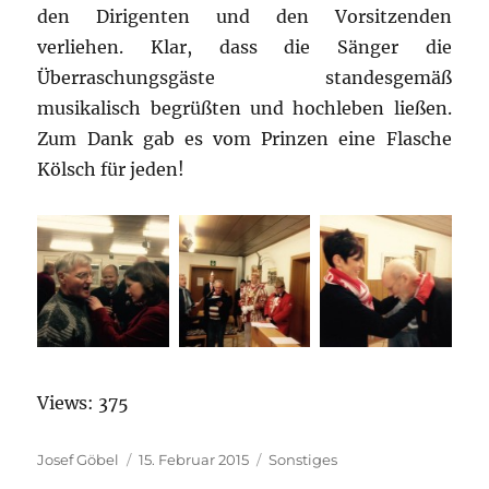
den Dirigenten und den Vorsitzenden
verliehen. Klar, dass die Sänger die
Überraschungsgäste standesgemäß
musikalisch begrüßten und hochleben ließen.
Zum Dank gab es vom Prinzen eine Flasche
Kölsch für jeden!
Views: 375
Autor
Josef Göbel
Veröffentlicht
15. Februar 2015
Kategorien
Sonstiges
am