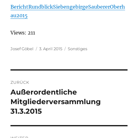
BerichtRundblickSiebengebirgeSaubererOberh
au2015
Views: 211
Autor
Josef Göbel
Veröffentlicht
3. April 2015
Kategorien
Sonstiges
am
Beitragsnavigation
ZURÜCK
Außerordentliche
Vorheriger
Mitgliederversammlung
Beitrag:
31.3.2015
WEITER