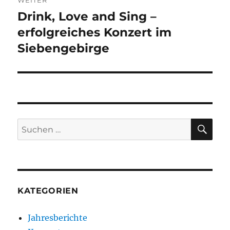
Drink, Love and Sing –
Nächster
erfolgreiches Konzert im
Beitrag:
Siebengebirge
SU
Suchen
nach:
KATEGORIEN
Jahresberichte