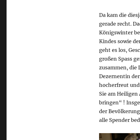
Da kam die dies
gerade recht. D
Königswinter be
Kindes sowie d
geht es los, Ge
großen Spass ge
zusammen, die D
Dezernentin der 
hocherfreut und
Sie am Heiligen
bringen“ ! Insg
der Bevölkerung
alle Spender be