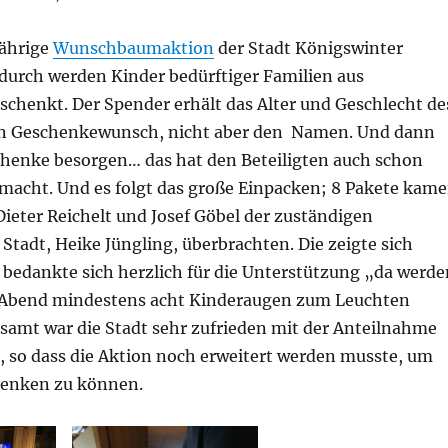
jährige
Wunschbaumaktion
der Stadt Königswinter
adurch werden Kinder bedürftiger Familien aus
schenkt. Der Spender erhält das Alter und Geschlecht de
en Geschenkewunsch, nicht aber den Namen. Und dann
schenke besorgen… das hat den Beteiligten auch schon
macht. Und es folgt das große Einpacken; 8 Pakete kam
ieter Reichelt und Josef Göbel der zuständigen
Stadt, Heike Jüngling, überbrachten. Die zeigte sich
 bedankte sich herzlich für die Unterstützung „da werde
 Abend mindestens acht Kinderaugen zum Leuchten
esamt war die Stadt sehr zufrieden mit der Anteilnahme
, so dass die Aktion noch erweitert werden musste, um
denken zu können.