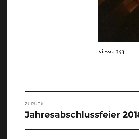
Views: 343
Beitragsnavigation
ZURÜCK
Jahresabschlussfeier 201
Vorheriger
Beitrag: