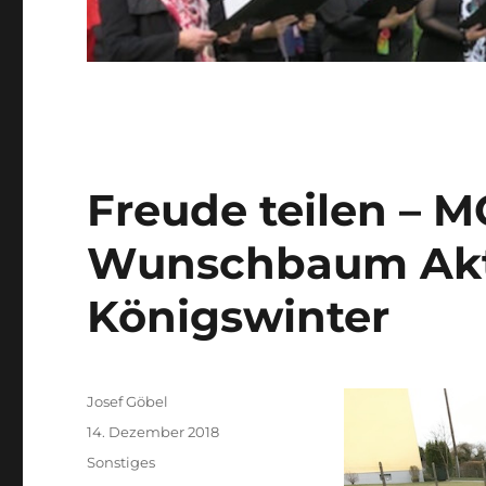
Freude teilen – M
Wunschbaum Akti
Königswinter
Autor
Josef Göbel
Veröffentlicht
14. Dezember 2018
am
Kategorien
Sonstiges