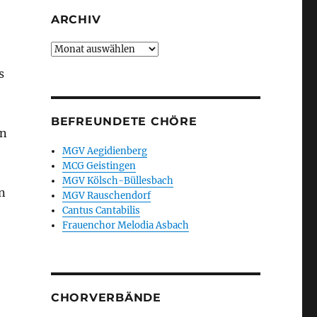
ARCHIV
Archiv
s
BEFREUNDETE CHÖRE
en
MGV Aegidienberg
MCG Geistingen
MGV Kölsch-Büllesbach
n
MGV Rauschendorf
Cantus Cantabilis
Frauenchor Melodia Asbach
CHORVERBÄNDE