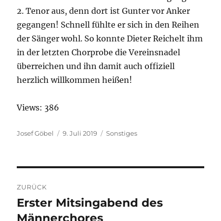
2. Tenor aus, denn dort ist Gunter vor Anker
gegangen! Schnell fühlte er sich in den Reihen
der Sänger wohl. So konnte Dieter Reichelt ihm
in der letzten Chorprobe die Vereinsnadel
überreichen und ihn damit auch offiziell
herzlich willkommen heißen!
Views: 386
Autor
Josef Göbel
Veröffentlicht
9. Juli 2019
Kategorien
Sonstiges
am
Beitragsnavigation
ZURÜCK
Erster Mitsingabend des
Vorheriger
Männerchores
Beitrag: