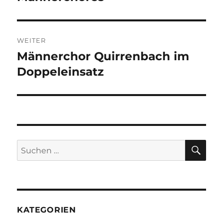
WEITER
Männerchor Quirrenbach im
Nächster
Doppeleinsatz
Beitrag:
SU
Suchen
nach:
KATEGORIEN