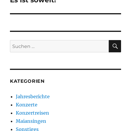
Es ist soweit!
Beitrag:
SU
Suchen
nach:
KATEGORIEN
Jahresberichte
Konzerte
Konzertreisen
Maiansingen
Sonstiges