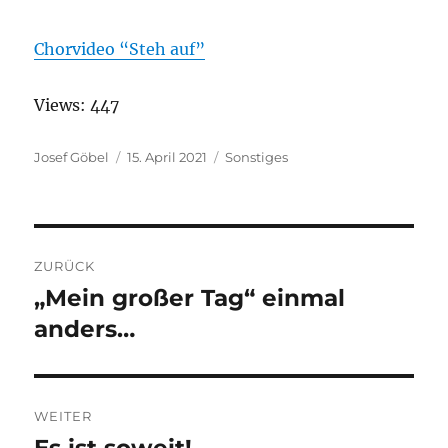
Chorvideo “Steh auf”
Views: 447
Autor
Josef Göbel
Veröffentlicht
15. April 2021
Kategorien
Sonstiges
am
Beitragsnavigation
ZURÜCK
„Mein großer Tag“ einmal
Vorheriger
anders…
Beitrag:
WEITER
Nächster